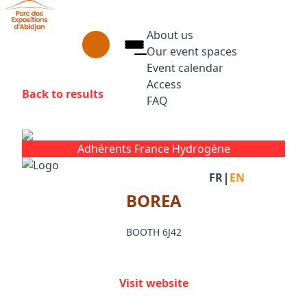
Skip to main content
Cookies management panel
About us
Our event spaces
Event calendar
Access
Back to results
FAQ
Press Enter to open the link.
Facebook
Instagram
Linkedin
Adhérents France Hydrogène
|
FR
EN
BOREA
BOOTH 6J42
Visit website