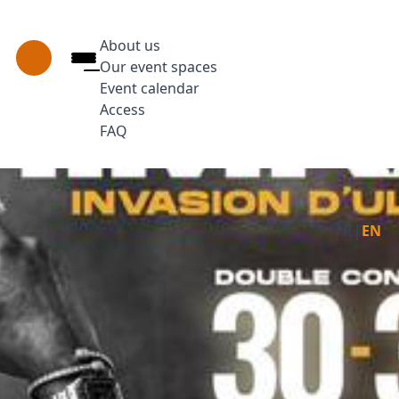
About us
Our event spaces
Event calendar
Access
FAQ
Press Enter to open the link. Press Arrow 
Facebo
Ins
|
FR
EN