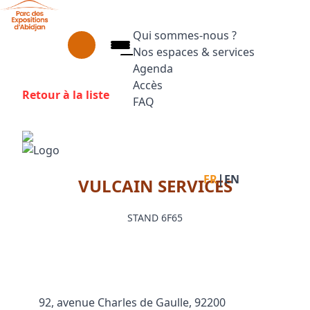
Aller au contenu principal
Panneau de gestion des cookies
Qui sommes-nous ?
Nos espaces & services
Agenda
Accès
Retour à la liste
FAQ
Appuyez sur Entrée pour ouvrir le
Facebook
Instagram
Linkedin
|
FR
EN
VULCAIN SERVICES
STAND 6F65
92, avenue Charles de Gaulle, 92200