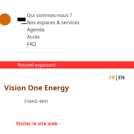
Qui sommes-nous ?
Nos espaces & services
Agenda
Accès
FAQ
Appuyez sur Entrée pour ouvrir le lien. Appuyez
Facebook
Inst
L
Nouvel exposant
|
FR
EN
Vision One Energy
STAND 4R91
Visiter le site web