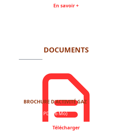
En savoir +
Item
1
of
3
DOCUMENTS
BROCHURE D'ACTIVITÉ GAZ
Format : PDF (6 Mo)
Télécharger