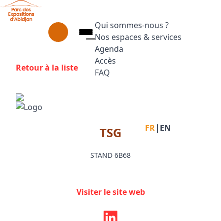
Aller au contenu principal
Panneau de gestion des cookies
Qui sommes-nous ?
Nos espaces & services
Agenda
Accès
Retour à la liste
FAQ
Appuyez sur Entrée pour ouvrir le
Facebook
Instagram
Linkedin
|
FR
EN
TSG
STAND 6B68
Visiter le site web