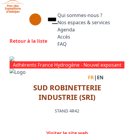
Aller au contenu principal
Panneau de gestion des cookies
Qui sommes-nous ?
Nos espaces & services
Agenda
Accès
Retour à la liste
FAQ
Appuyez sur Entrée pour ouvrir le
Facebook
Instagram
Linkedin
Adhérents France Hydrogène -
Nouvel exposant
|
FR
EN
SUD ROBINETTERIE
INDUSTRIE (SRI)
STAND 4R42
Visiter le site web