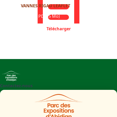
VANNES RIGAU LEAFLET
Format : PDF (5 Mo)
Télécharger
Contactez-nous
+225 27 21 71 09 97
Parc des Expositions d'Abidjan - Boulevard de l'aéroport
Abidjan