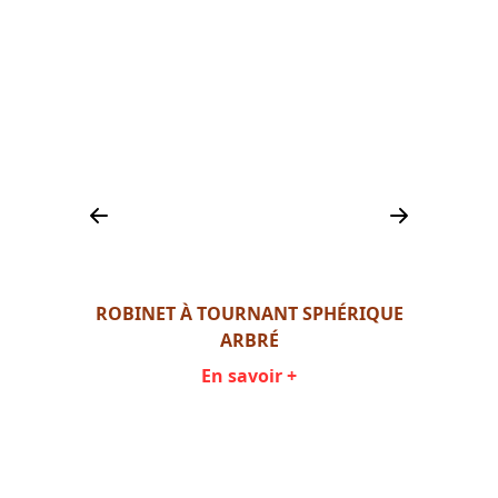
ROBINET À TOURNANT SPHÉRIQUE
ROBI
D
ARBRÉ
En savoir +
Item
1
of