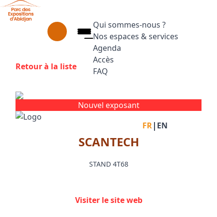
Aller au contenu principal
Panneau de gestion des cookies
Qui sommes-nous ?
Nos espaces & services
Agenda
Accès
Retour à la liste
FAQ
Appuyez sur Entrée pour ouvrir le
Facebook
Instagram
Linkedin
Nouvel exposant
|
FR
EN
SCANTECH
STAND 4T68
Visiter le site web