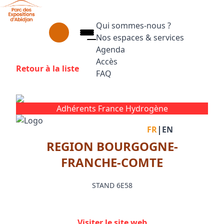
Aller au contenu principal
Panneau de gestion des cookies
Qui sommes-nous ?
Nos espaces & services
Agenda
Accès
Retour à la liste
FAQ
Appuyez sur Entrée pour ouvrir le
Facebook
Instagram
Linkedin
Adhérents France Hydrogène
|
FR
EN
REGION BOURGOGNE-
FRANCHE-COMTE
STAND 6E58
Visiter le site web