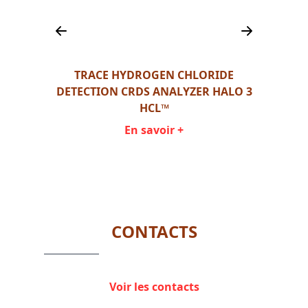
TRACE HYDROGEN CHLORIDE
BASED
DETECTION CRDS ANALYZER HALO 3
MULT
TIC 3™
HCL™
TRACE
En savoir +
Item
1
of
2
CONTACTS
Voir les contacts