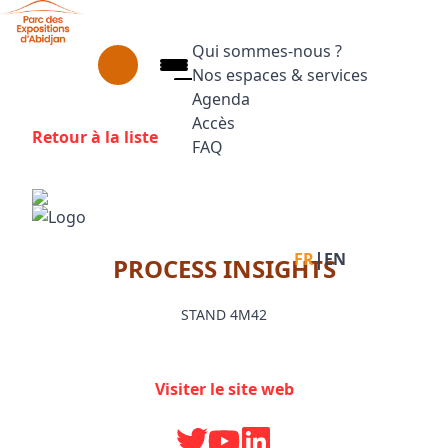
Aller au contenu principal
Panneau de gestion des cookies
Qui sommes-nous ?
Nos espaces & services
Agenda
Accès
Retour à la liste
FAQ
Appuyez sur Entrée pour ouvrir le
Facebook
Instagram
Linkedin
|
FR
EN
PROCESS INSIGHTS
STAND 4M42
Visiter le site web