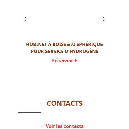
VA
QUE
ROBINET À BOISSEAU SPHÉRIQUE
QUE
POUR SERVICE D'HYDROGÈNE
En savoir +
Item
1
of
3
CONTACTS
Voir les contacts