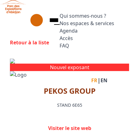
Aller au contenu principal
Panneau de gestion des cookies
Qui sommes-nous ?
Nos espaces & services
Agenda
Accès
Retour à la liste
FAQ
Appuyez sur Entrée pour ouvrir le
Facebook
Instagram
Linkedin
Nouvel exposant
|
FR
EN
PEKOS GROUP
STAND 6E65
Visiter le site web