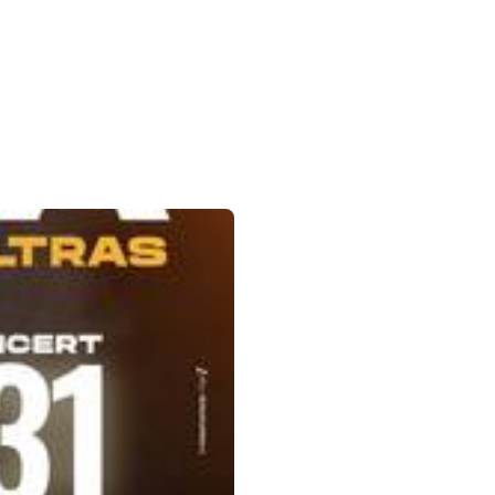
 sur la flèche bas pour ouvrir le sous-menu.
agram
inkedin