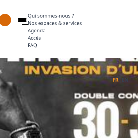
Qui sommes-nous ?
Nos espaces & services
Agenda
Accès
FAQ
Appuyez sur Entrée pour ouvrir le lien. Appuyez
Facebook
Inst
L
|
FR
EN