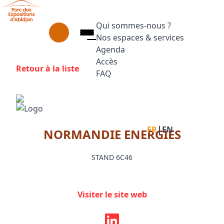
Aller au contenu principal
Panneau de gestion des cookies
Qui sommes-nous ?
Nos espaces & services
Agenda
Accès
Retour à la liste
FAQ
Appuyez sur Entrée pour ouvrir le
Facebook
Instagram
Linkedin
|
FR
EN
NORMANDIE ENERGIES
STAND 6C46
Visiter le site web