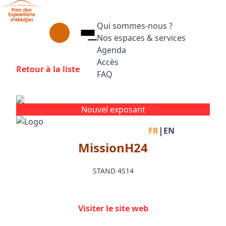
Aller au contenu principal
Panneau de gestion des cookies
Qui sommes-nous ?
Nos espaces & services
Agenda
Accès
Retour à la liste
FAQ
Appuyez sur Entrée pour ouvrir le
Facebook
Instagram
Linkedin
Nouvel exposant
|
FR
EN
MissionH24
STAND 4S14
Visiter le site web