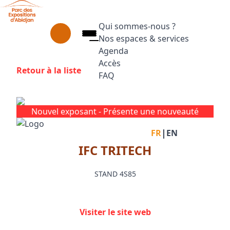
Aller au contenu principal
Panneau de gestion des cookies
Qui sommes-nous ?
Nos espaces & services
Agenda
Accès
Retour à la liste
FAQ
Appuyez sur Entrée pour ouvrir le
Facebook
Instagram
Linkedin
Nouvel exposant -
Présente une nouveauté
|
FR
EN
IFC TRITECH
STAND 4S85
Visiter le site web