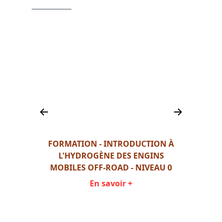
,
AGE
FORMATION - INTRODUCTION À
FORM
STIBLE
L'HYDROGÈNE DES ENGINS
L
MOBILES OFF-ROAD - NIVEAU 0
MO
En savoir +
Item
1