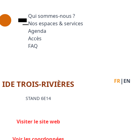
Qui sommes-nous ?
Nos espaces & services
Agenda
Accès
FAQ
Appuyez sur Entrée pour ouvrir le lien. Appuyez
Facebook
Inst
L
|
FR
EN
IDE TROIS-RIVIÈRES
STAND 6E14
Visiter le site web
Voir les coordonnées