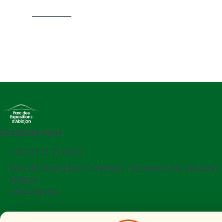
Contactez-nous
+225 27 21 71 09 97
Parc des Expositions d'Abidjan - Boulevard de l'aéroport
Abidjan
Côte d'Ivoire