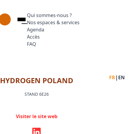
Qui sommes-nous ?
Nos espaces & services
Agenda
Accès
FAQ
Appuyez sur Entrée pour ouvrir le lien. Appuyez
Facebook
Inst
L
|
FR
EN
HYDROGEN POLAND
STAND 6E26
Visiter le site web