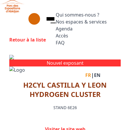
Aller au contenu principal
Panneau de gestion des cookies
Qui sommes-nous ?
Nos espaces & services
Agenda
Accès
Retour à la liste
FAQ
Appuyez sur Entrée pour ouvrir le
Facebook
Instagram
Linkedin
Nouvel exposant
|
FR
EN
H2CYL CASTILLA Y LEON
HYDROGEN CLUSTER
STAND 6E26
Visiter le site web