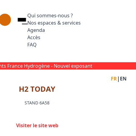
Qui sommes-nous ?
Nos espaces & services
Agenda
Accès
FAQ
Appuyez sur Entrée pour ouvrir le lien. Appuyez
Facebook
Inst
L
ts France Hydrogène -
Nouvel exposant
|
FR
EN
H2 TODAY
STAND 6A58
Visiter le site web