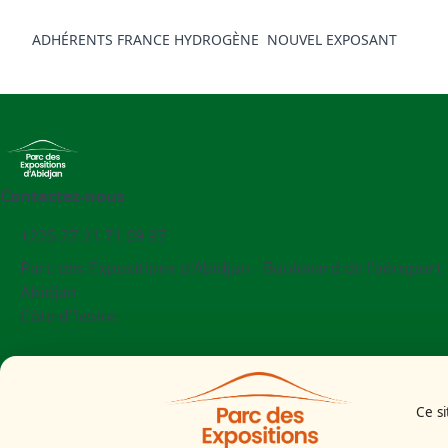
ADHÉRENTS FRANCE HYDROGÈNE
NOUVEL EXPOSANT
Contactez-nous
+225 27 21 71 09 97
Parc des Expositions d'Abidjan - Boulevard de l'aéroport
Abidjan
Côte d'Ivoire
Mentions légales
Politiques cookies
Ce si
Politiques de confidentialité