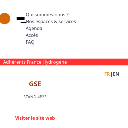
Qui sommes-nous ?
Nos espaces & services
Agenda
Accès
FAQ
Appuyez sur Entrée pour ouvrir le lien. Appuyez
Facebook
Inst
L
Adhérents France Hydrogène
|
FR
EN
GSE
STAND 4P23
Visiter le site web