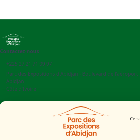
Contactez-nous
+225 27 21 71 09 97
Parc des Expositions d'Abidjan - Boulevard de l'aéroport
Abidjan
Côte d'Ivoire
Mentions légales
Politiques cookies
Ce si
Politiques de confidentialité
CGU
Éthique et conformité