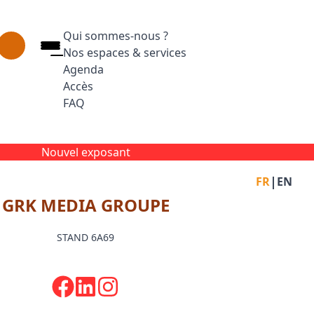
Qui sommes-nous ?
Nos espaces & services
Agenda
Accès
FAQ
Appuyez sur Entrée pour ouvrir le lien. Appuyez
Facebook
Inst
L
Nouvel exposant
|
FR
EN
GRK MEDIA GROUPE
STAND 6A69