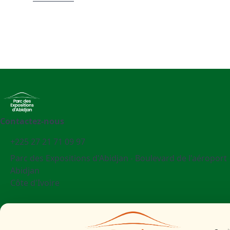
Contactez-nous
+225 27 21 71 09 97
Parc des Expositions d'Abidjan - Boulevard de l'aéroport
Abidjan
Côte d'Ivoire
Mentions légales
Politiques cookies