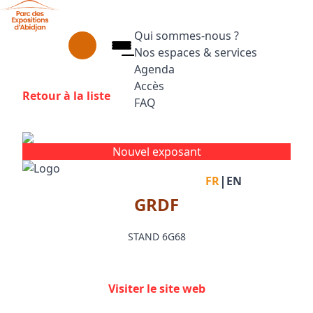
Aller au contenu principal
Panneau de gestion des cookies
Qui sommes-nous ?
Nos espaces & services
Agenda
Accès
Retour à la liste
FAQ
Appuyez sur Entrée pour ouvrir le
Facebook
Instagram
Linkedin
Nouvel exposant
|
FR
EN
GRDF
STAND 6G68
Visiter le site web