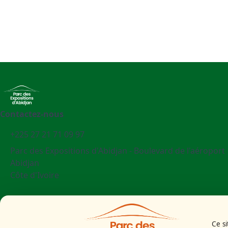
Contactez-nous
+225 27 21 71 09 97
Parc des Expositions d'Abidjan - Boulevard de l'aéroport
Abidjan
Côte d'Ivoire
Mentions légales
Politiques cookies
Ce si