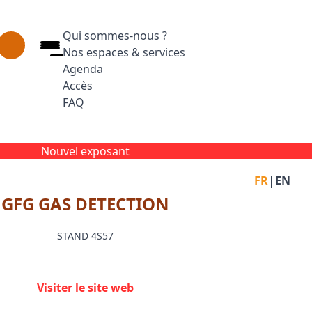
Qui sommes-nous ?
Nos espaces & services
Agenda
Accès
FAQ
Appuyez sur Entrée pour ouvrir le lien. Appuyez
Facebook
Inst
L
Nouvel exposant
|
FR
EN
GFG GAS DETECTION
STAND 4S57
Visiter le site web