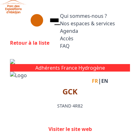
Aller au contenu principal
Panneau de gestion des cookies
Qui sommes-nous ?
Nos espaces & services
Agenda
Accès
Retour à la liste
FAQ
Appuyez sur Entrée pour ouvrir le
Facebook
Instagram
Linkedin
Adhérents France Hydrogène
|
FR
EN
GCK
STAND 4R82
Visiter le site web