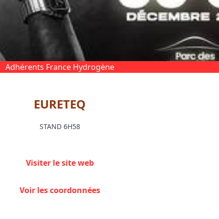
Adhérents France Hydrogène
EURETEQ
STAND 6H58
Visiter le site web
Voir les coordonnées