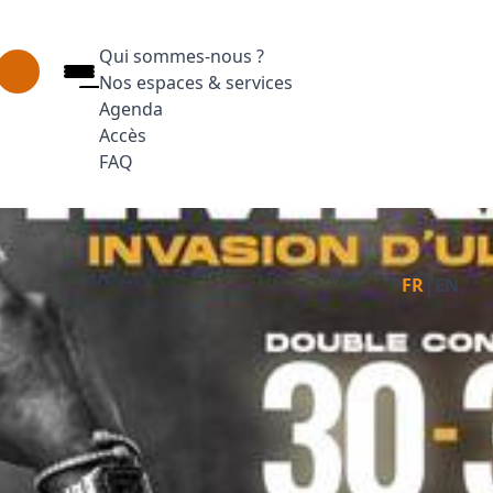
Qui sommes-nous ?
Nos espaces & services
Agenda
Accès
FAQ
Appuyez sur Entrée pour ouvrir le lien. Appuyez
Facebook
Inst
L
|
FR
EN