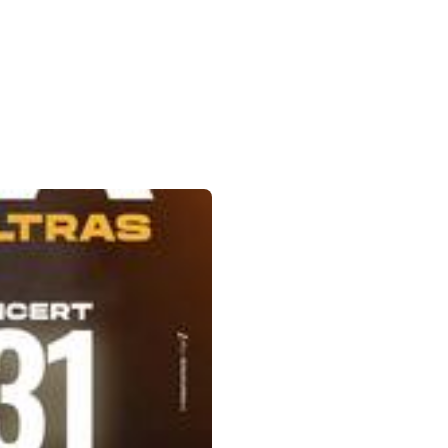
 sur la flèche bas pour ouvrir le sous-menu.
agram
inkedin