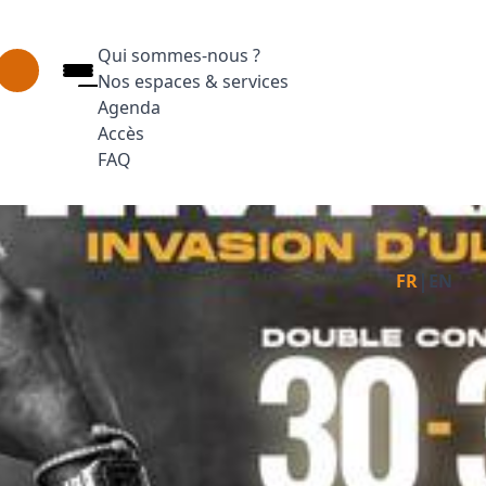
Qui sommes-nous ?
Nos espaces & services
Agenda
Accès
FAQ
Appuyez sur Entrée pour ouvrir le lien. Appuyez
Facebook
Inst
L
|
FR
EN