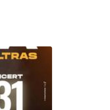
 sur la flèche bas pour ouvrir le sous-menu.
agram
inkedin