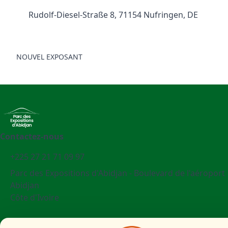
Rudolf-Diesel-Straße 8, 71154 Nufringen, DE
NOUVEL EXPOSANT
Contactez-nous
+225 27 21 71 09 97
Parc des Expositions d'Abidjan - Boulevard de l'aéroport
Abidjan
Côte d'Ivoire