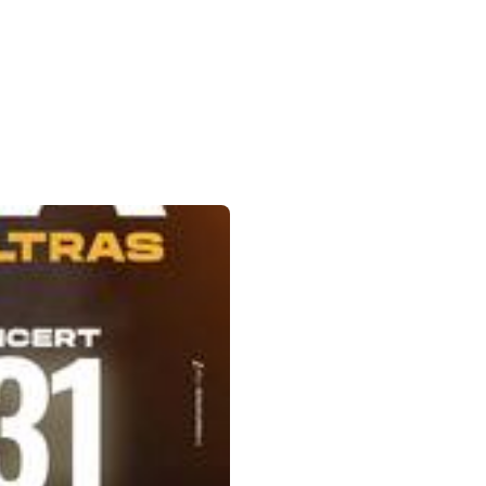
 sur la flèche bas pour ouvrir le sous-menu.
agram
inkedin