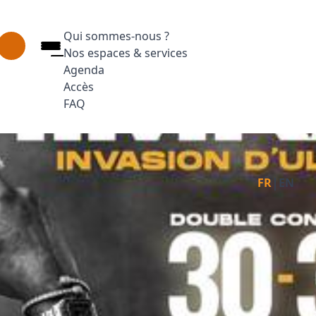
Qui sommes-nous ?
Nos espaces & services
Agenda
Accès
FAQ
Appuyez sur Entrée pour ouvrir le lien. Appuyez
Facebook
Inst
L
|
FR
EN