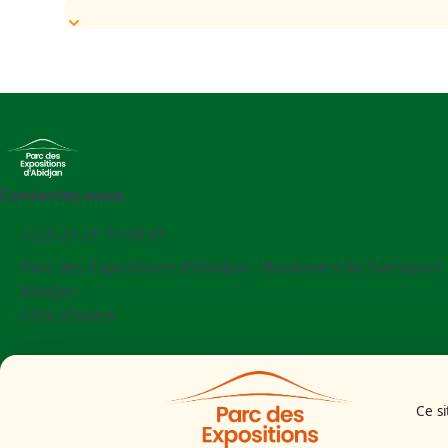
Contactez-nous
+225 27 21 71 09 97
Parc des Expositions d'Abidjan - Boulevard de l'aéroport
Abidjan
Côte d'Ivoire
Mentions légales
Politiques cookies
Ce si
Politiques de confidentialité