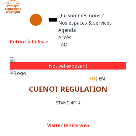
Aller au contenu principal
Panneau de gestion des cookies
Qui sommes-nous ?
Nos espaces & services
Agenda
Accès
Retour à la liste
FAQ
Appuyez sur Entrée pour ouvrir le
Facebook
Instagram
Linkedin
Nouvel exposant
|
FR
EN
CUENOT REGULATION
STAND 4P14
Visiter le site web