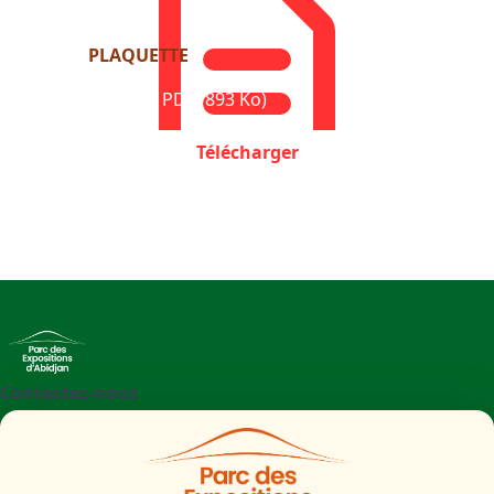
PLAQUETTE
Format : PDF (893 Ko)
Télécharger
Contactez-nous
+225 27 21 71 09 97
Parc des Expositions d'Abidjan - Boulevard de l'aéroport