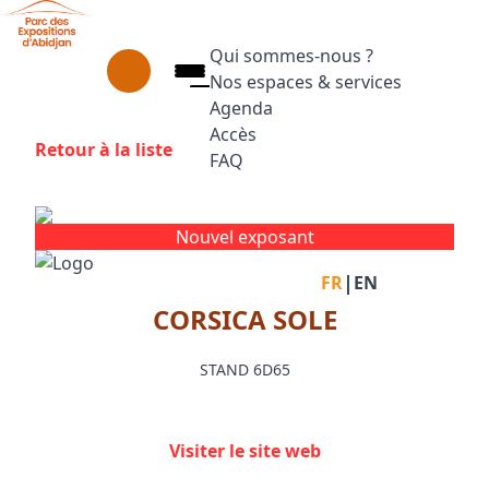
Aller au contenu principal
Panneau de gestion des cookies
Qui sommes-nous ?
Nos espaces & services
Agenda
Accès
Retour à la liste
FAQ
Appuyez sur Entrée pour ouvrir le
Facebook
Instagram
Linkedin
Nouvel exposant
|
FR
EN
CORSICA SOLE
STAND 6D65
Visiter le site web