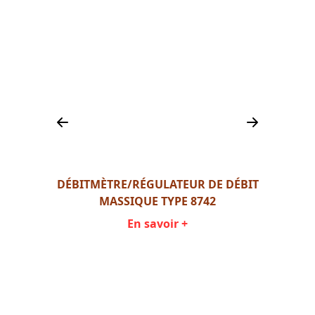
RÉG
IQUE
DÉBITMÈTRE/RÉGULATEUR DE DÉBIT
POUR
MASSIQUE TYPE 8742
En savoir +
Item
1
of
5