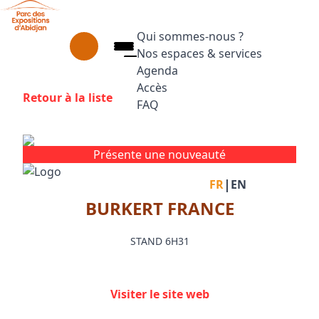
Aller au contenu principal
Panneau de gestion des cookies
Qui sommes-nous ?
Nos espaces & services
Agenda
Accès
Retour à la liste
FAQ
Appuyez sur Entrée pour ouvrir le
Facebook
Instagram
Linkedin
Présente une nouveauté
|
FR
EN
BURKERT FRANCE
STAND 6H31
Visiter le site web