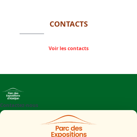
1
of
1
CONTACTS
Voir les contacts
Contactez-nous
+225 27 21 71 09 97
Parc des Expositions d'Abidjan - Boulevard de l'aéroport
Abidjan