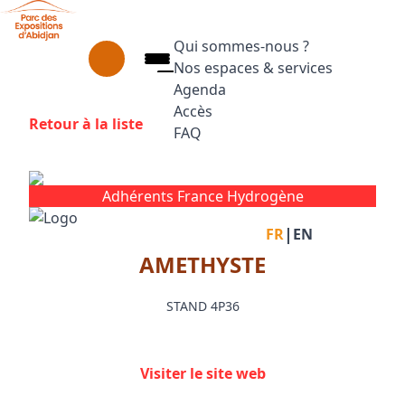
Aller au contenu principal
Panneau de gestion des cookies
Qui sommes-nous ?
Nos espaces & services
Agenda
Accès
Retour à la liste
FAQ
Appuyez sur Entrée pour ouvrir le
Facebook
Instagram
Linkedin
Adhérents France Hydrogène
|
FR
EN
AMETHYSTE
STAND 4P36
Visiter le site web