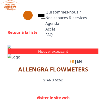
Aller au contenu principal
Panneau de gestion des cookies
Qui sommes-nous ?
Nos espaces & services
Agenda
Accès
Retour à la liste
FAQ
Appuyez sur Entrée pour ouvrir le
Facebook
Instagram
Linkedin
Nouvel exposant
|
FR
EN
ALLENGRA FLOWMETERS
STAND 6C62
Visiter le site web