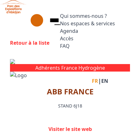
Aller au contenu principal
Panneau de gestion des cookies
Qui sommes-nous ?
Nos espaces & services
Agenda
Accès
Retour à la liste
FAQ
Appuyez sur Entrée pour ouvrir le
Facebook
Instagram
Linkedin
Adhérents France Hydrogène
|
FR
EN
ABB FRANCE
STAND 6J18
Visiter le site web