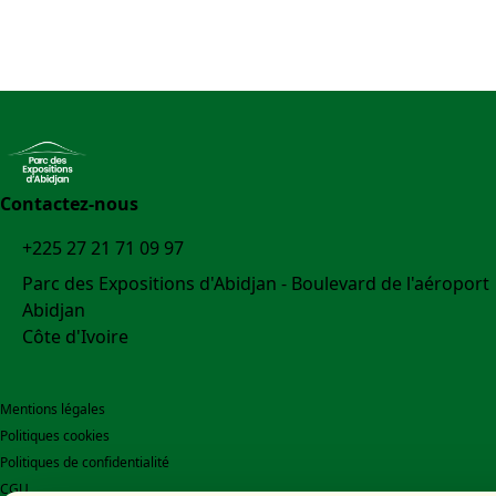
Accueil
Contactez-nous
+225 27 21 71 09 97
Parc des Expositions d'Abidjan - Boulevard de l'aéroport
Abidjan
Côte d'Ivoire
Mentions légales
Politiques cookies
Politiques de confidentialité
CGU