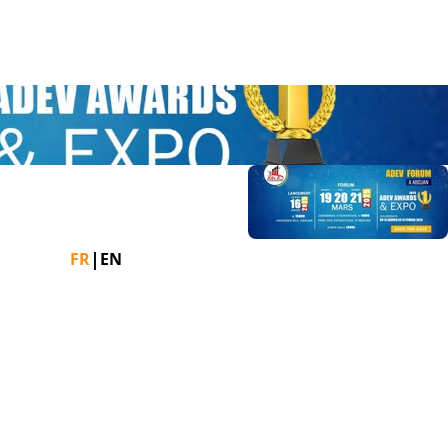
 lien. Appuyez sur la flèche bas pour ouvrir le sous-menu.
Facebook
Instagram
Linkedin
|
FR
EN